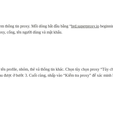
m thông tin proxy. Mỗi dòng bắt đầu bằng “
brd.superproxy.io
 beginnin
xy, cổng, tên người dùng và mật khẩu.
tên profile, nhóm, thẻ và thông tin khác. Chọn tùy chọn proxy “Tùy c
hu được ở bước 3. Cuối cùng, nhấp vào “Kiểm tra proxy” để xác minh k