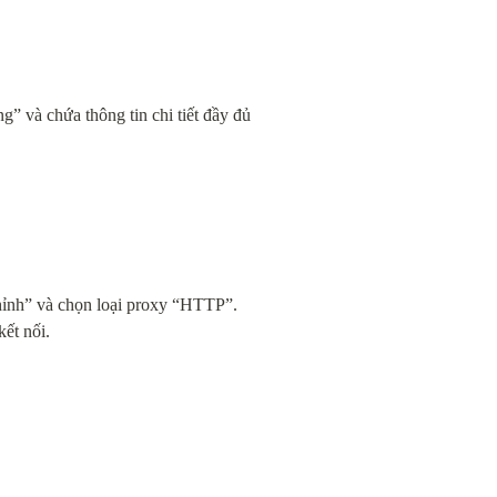
g” và chứa thông tin chi tiết đầy đủ 
hỉnh” và chọn loại proxy “HTTP”. 
ết nối.